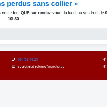
s perdus sans collier »
s ne se font
QUE sur rendez-vous
du lundi au vendredi de
9
10h30
084/31.46.23
N°
secretariat-refuge@marche.be
N°