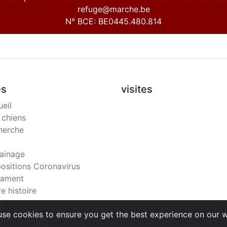
refuge@marche.be
N° BCE: BE0445.480.814
es
visites
eil
chiens
herche
ainage
ositions Coronavirus
tament
e histoire
se cookies to ensure you get the best experience on our 