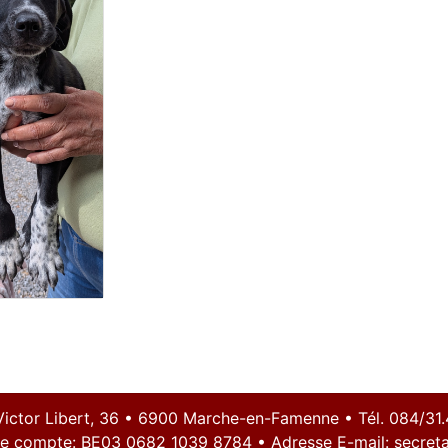
Victor Libert, 36 • 6900 Marche-en-Famenne • Tél. 084/31.
e compte: BE03 0682 1039 8784 • Adresse E-mail:
secreta