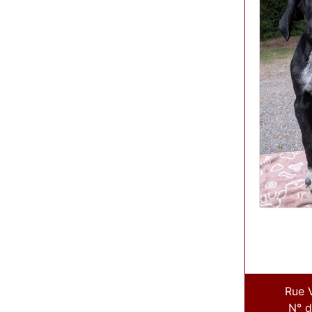
Rue 
N° d