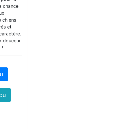
la chance
ux
s chiens
rés et
caractère.
ur douceur
 !
u
ou