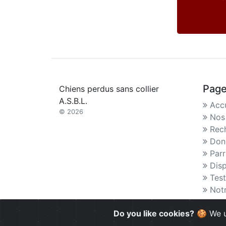
Pag
Chiens perdus sans collier
A.S.B.L.
Accu
© 2026
Nos 
Rec
Don
Parr
Disp
Tes
Notr
Do you like cookies?
🍪 We u